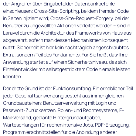
der Angreifer über Eingabefelder Datenbankbefehle
einschleusen; Cross-Site-Scripting, bei dem fremder Code
in Seiten injiziert wird; Cross-Site-Request-Forgery, bei der
Benutzer zu ungewollten Aktionen verleitet werden – sind in
Laravel durch die Architektur des Frameworks von Haus aus
abgewehrt, sofern man dessen Mechanismen konsequent
nutzt. Sicherheit ist hier kein nachträglich angeschraubtes
Extra, sondern Teil des Fundaments. Für Sie heißt das: Ihre
Anwendung startet auf einem Sicherheitsniveau, das sich
Einzelentwickler mit selbstgestricktem Code niemals leisten
könnten.
Der dritte Grund ist der Funktionsumfang. Ein erheblicher Teil
jeder Geschäftsanwendung besteht aus immer gleichen
Grundbausteinen: Benutzerverwaltung mit Login und
Passwort-Zurücksetzen, Rollen- und Rechtesysteme, E-
Mail-Versand, geplante Hintergrundaufgaben,
Warteschlangen für rechenintensive Jobs, PDF-Erzeugung,
Programmierschnittstellen für die Anbindung anderer