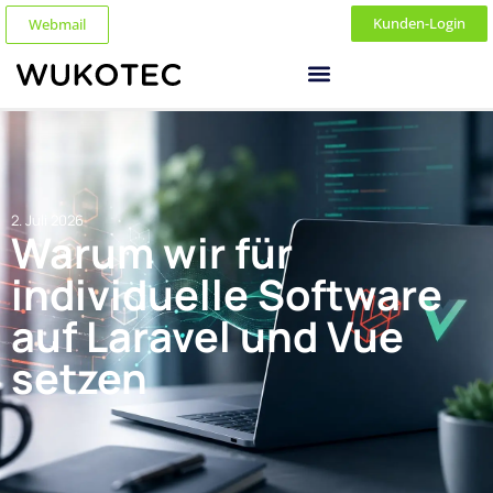
Kunden-Login
Webmail
2. Juli 2026
Warum wir für
individuelle Software
auf Laravel und Vue
setzen