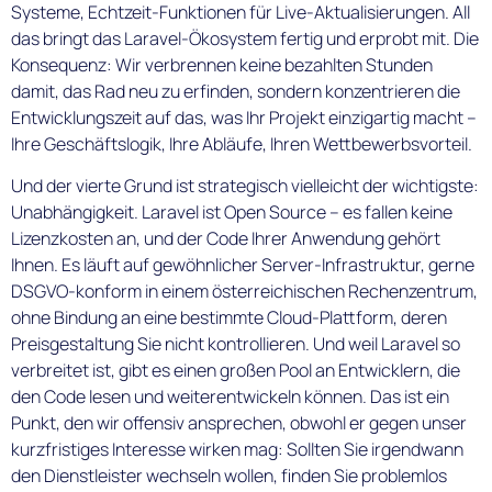
Systeme, Echtzeit-Funktionen für Live-Aktualisierungen. All
das bringt das Laravel-Ökosystem fertig und erprobt mit. Die
Konsequenz: Wir verbrennen keine bezahlten Stunden
damit, das Rad neu zu erfinden, sondern konzentrieren die
Entwicklungszeit auf das, was Ihr Projekt einzigartig macht –
Ihre Geschäftslogik, Ihre Abläufe, Ihren Wettbewerbsvorteil.
Und der vierte Grund ist strategisch vielleicht der wichtigste:
Unabhängigkeit. Laravel ist Open Source – es fallen keine
Lizenzkosten an, und der Code Ihrer Anwendung gehört
Ihnen. Es läuft auf gewöhnlicher Server-Infrastruktur, gerne
DSGVO-konform in einem österreichischen Rechenzentrum,
ohne Bindung an eine bestimmte Cloud-Plattform, deren
Preisgestaltung Sie nicht kontrollieren. Und weil Laravel so
verbreitet ist, gibt es einen großen Pool an Entwicklern, die
den Code lesen und weiterentwickeln können. Das ist ein
Punkt, den wir offensiv ansprechen, obwohl er gegen unser
kurzfristiges Interesse wirken mag: Sollten Sie irgendwann
den Dienstleister wechseln wollen, finden Sie problemlos