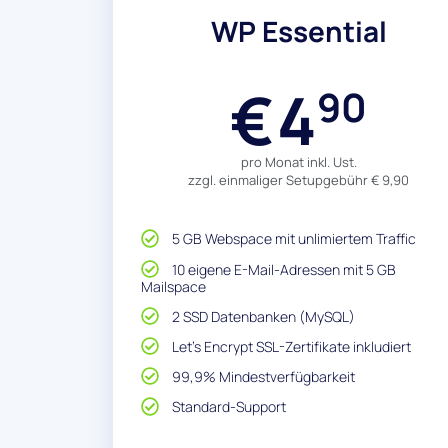
WP Essential
4
€
90
pro Monat inkl. Ust.
zzgl. einmaliger Setupgebühr € 9,90
5 GB Webspace mit unlimiertem Traffic
10 eigene E-Mail-Adressen mit 5 GB
Mailspace
2 SSD Datenbanken (MySQL)
Let's Encrypt SSL-Zertifikate inkludiert
99,9% Mindestverfügbarkeit
Standard-Support