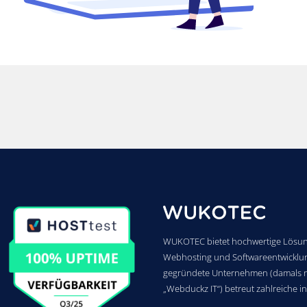
WUKOTEC bietet hochwertige Lösun
Webhosting und Softwareentwicklu
gegründete Unternehmen (damals 
„Webduckz IT“) betreut zahlreiche i