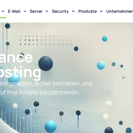
E-Mail
Server
Security
Produkte
Unternehme
ance
sting
ll geladen, sicher betrieben und
uf Ihre Inhalte konzentrieren.