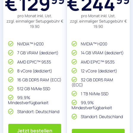
129
244
€
€
pro Monat inkl. Ust.
pro Monat inkl. Ust.
zzgl. einmaliger Setupgebühr €
zzgl. einmaliger Setupgebühr €
19.90
19.90
NVIDIA™ H200​
NVIDIA™ H200​
7 GB VRAM (dediziert)​
14 GB VRAM (dediziert)​
AMD EPYC™ 9535​
AMD EPYC™ 9535​
8 vCore (dediziert)​
12 vCore (dediziert)​
16 GB DDR5 RAM (ECC)​
32 GB DDR5 RAM
(ECC)​
512 GB NVMe SSD​
1 TB NVMe SSD​
99,9%
Mindestverfügbarkeit
99,9%
Mindestverfügbarkeit
Standort: Deutschland
Standort: Deutschland
Jetzt bestellen