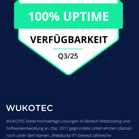
WUKOTEC bietet hochwertige Lösungen im Bereich Webhosting und
Softwareentwicklung an. Das 2017 gegründete Unternehmen (damals
noch unter dem Namen „Webduckz IT“) betreut zahlreiche