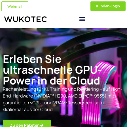
Kunden-Login
Webmail
Erleben Sie
ultraschnelle GPU-
Power in der Cloud
Rechenleistung für KI, Training und Rendering – auf High-
End-Hardware (NVIDIA™ H200, AMD EPYC™ 9535) mit
garantierten vCPU- und VRAM-Ressourcen, sofort
skalierbar aus der Cloud.
Zu den Paketen