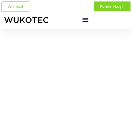
Kunden-Login
Webmail
Support-Team
kontaktieren
Support wird bei uns GROSS geschrieben. Ob Fragen zu
unseren Produkten, ein technisches Anliegen oder eine
Beratung – wir sind persönlich für Sie da.