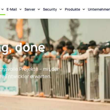
E-Mail
Server
Security
Produkte
Unternehme
g, done
svolle Projekte – mit der
re Entwickler erwarten.