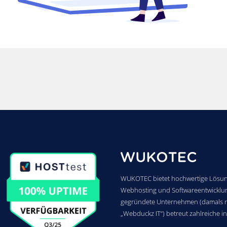
WUKOTEC bietet hochwertige Lösun
Webhosting und Softwareentwicklu
gegründete Unternehmen (damals 
„Webduckz IT“) betreut zahlreiche i