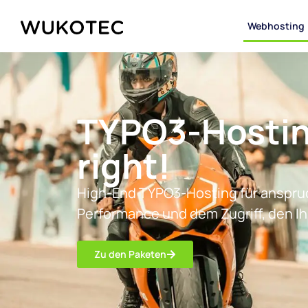
Webhosting
TYPO3-Hostin
right!
High-End TYPO3-Hosting für anspruch
Performance und dem Zugriff, den Ih
Zu den Paketen