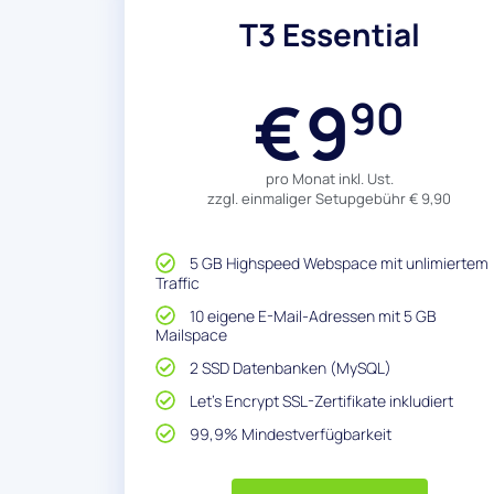
T3 Essential
9
€
90
pro Monat inkl. Ust.
zzgl. einmaliger Setupgebühr € 9,90
5 GB Highspeed Webspace mit unlimiertem
Traffic​
10 eigene E-Mail-Adressen mit 5 GB
Mailspace​
2 SSD Datenbanken (MySQL)
Let's Encrypt SSL-Zertifikate inkludiert
99,9% Mindestverfügbarkeit