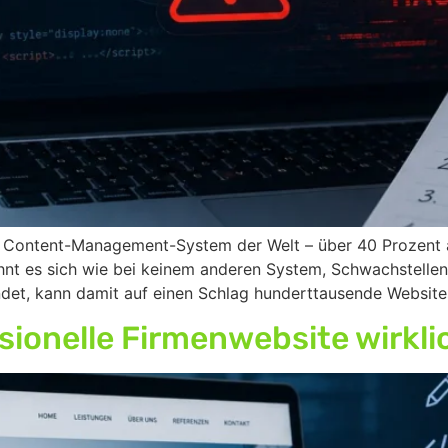
e Content-Management-System der Welt – über 40 Prozent al
lohnt es sich wie bei keinem anderen System, Schwachstelle
indet, kann damit auf einen Schlag hunderttausende Website
sionelle Firmenwebsite wirkli