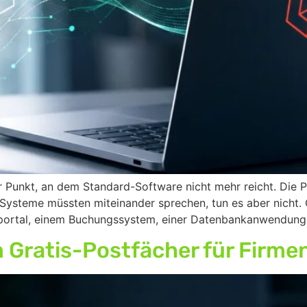
unkt, an dem Standard-Software nicht mehr reicht. Die Pro
 Systeme müssten miteinander sprechen, tun es aber nicht.
nportal, einem Buchungssystem, einer Datenbankanwendun
Gratis-Postfächer für Firmen 